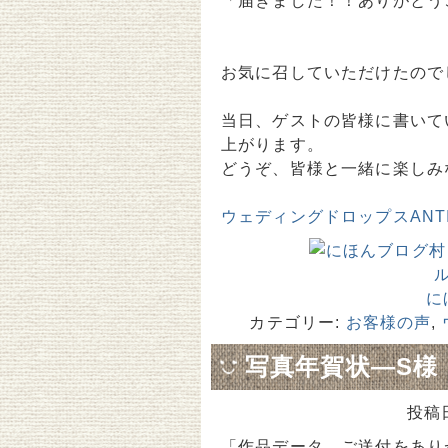
「届きました！！ありがとう
お気に召していただけたので
当日、ゲストの皆様に書いて
上がります。
どうぞ、皆様と一緒に楽しみ
ウェディングドロップスANTI
に
カテゴリー:
お客様の声
,
写真年賀状―S様
投稿
「作品データ、ご送付をあり