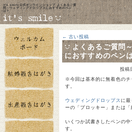
it's smile公式オンラインショップ よくあるご質
問～ウェディングドロップスにおすすめのペン
は？
←
古い投稿
よくあるご質問
におすすめのペン
投稿
※今回は基本的に無着色のチ
す。
ウェディングドロップス
に最
ーの「プロッキー」または「
いくつか試書きしたペンの中
す。