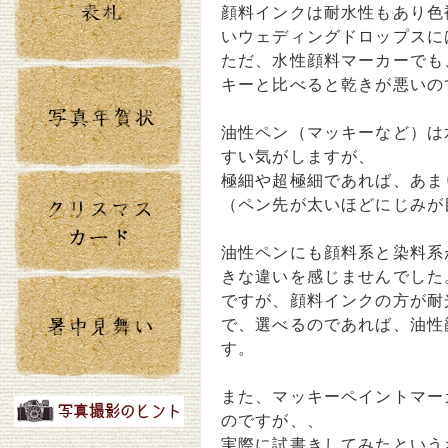
顔料インクは耐水性もあり色
いウェディングドロップスに
ただ、水性顔料マーカーでも
キーと比べると乾きが悪いの
油性ペン（マッキーなど）は
すい気がしますが、
極細や超極細であれば、あま
（ペン先が太いほどにじみが
油性ペンにも顔料系と染料系
きな違いを感じませんでした
ですが、顔料インクの方が耐
で、選べるのであれば、油性
す。
また、マッキーペイントマー
のですが、、
実際に試書きしてみたという