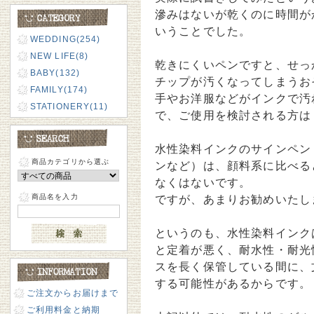
滲みはないが乾くのに時間が
いうことでした。
WEDDING(254)
NEW LIFE(8)
乾きにくいペンですと、せっ
BABY(132)
チップが汚くなってしまうお
FAMILY(174)
手やお洋服などがインクで汚
STATIONERY(11)
で、ご使用を検討される方は
水性染料インクのサインペン
商品カテゴリから選ぶ
ンなど）は、顔料系に比べる
なくはないです。
商品名を入力
ですが、あまりお勧めいたし
というのも、水性染料インク
と定着が悪く、耐水性・耐光
スを長く保管している間に、
する可能性があるからです。
ご注文からお届けまで
ご利用料金と納期