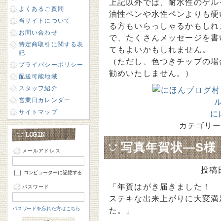
上記以外では、耐水性のゲル
よくあるご質問
油性ペンや水性ペンよりも硬
当サイトについて
る方もいらっしゃるかもしれ
お問い合わせ
で、たくさんメッセージを書
特定商取引に関する表
てもよいかもしれません。
記
（ただし、色つきチップの場
プライバシーポリシー
勧めいたしません。）
配送可能地域
スタッフ紹介
営業日カレンダー
サイトマップ
に
カテゴリー
写真年賀状―S様
メールアドレス
投稿
コンピューターに記憶する
「年賀はがき届きました！
パスワード
ステキな出来上がりに大変満
パスワードを忘れた方はこちら
た。」