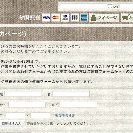
記憶
力ページ)
あげるのにお時間をいただくこともございます。
降の対応となりますのでご了承ください。
、
050-3704-4308
まで。
、作業を優先させていただいておりますため、電話にでることができない時
で、お問い合わせフォームから（ご注文済みの方はご連絡フォームから）の
ージ詳細画面の修正依頼フォームからお願い致します。
姓
名
セイ
メイ
〒
-
郵便番号検索
郵便番号を入力後、クリックしてください。