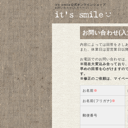
it's smile公式オンラインショップ
お問い合わせ(入力ページ)
お問い合わせ(入
内容によっては回答をさし
また、休業日は翌営業日以
お電話でのお問い合わせは
※現在大変込み合っており
早めの回答を心がけますの
す。
※修正のご依頼は、マイペ
お名前
※
お名前(フリガナ)
※
郵便番号