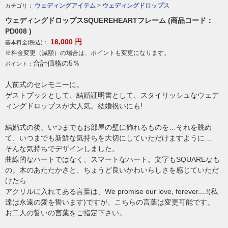
ウェディングアイテム
>
ウェディングドロップス
カテゴリ：
ウェディングドロップスSQUEREHEARTフレーム (商品コード：
PD008 )
16,000
円
基本料金(税込)：
※料金変更（減額）の場合は、ポイントも変更になります。
合計価格の5％
ポイント：
人前式のセレモニーに。
ゲストブックとして、結婚証明書として、スタイリッシュなウェデ
ィングドロップスが大人気。結婚祝いにも!
結婚式の後、いつまでもお部屋の壁に飾れるものを…それを眺め
て、いつまでも新鮮な気持ちを大切にしていただけますように…
そんな気持ちでデザインしました。
曲線的なハートではなく、スマートなハート。文字もSQUAREなも
の。木のあたたかさと、ちょうど良いかわいらしさを感じていただ
けたら…
アクリルに入れてある言葉は、We promise our love, forever....!(私
達は永遠の愛を誓います)ですが、こちらの言葉は変更可能です。
お二人の誓いの言葉をご指定下さい。