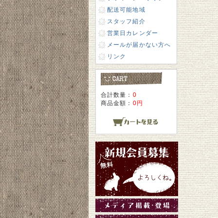
配送可能地域
スタッフ紹介
営業日カレンダー
メールが届かない方へ
リンク
合計数量：
0
商品金額：
0円