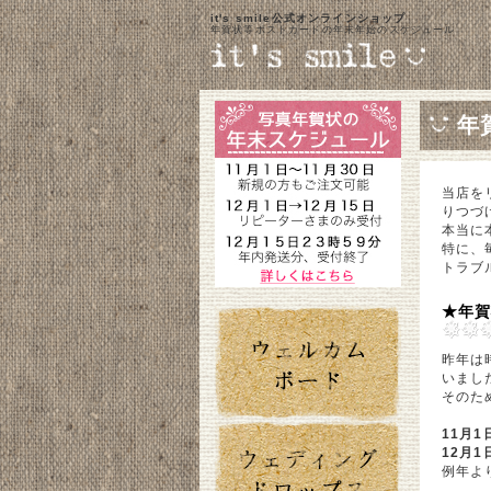
it's smile公式オンラインショップ
年賀状等ポストカードの年末年始のスケジュール
年
当店を
りつづ
本当に
特に、
トラブ
★年
昨年は
いまし
そのた
11月1
12月1
例年よ