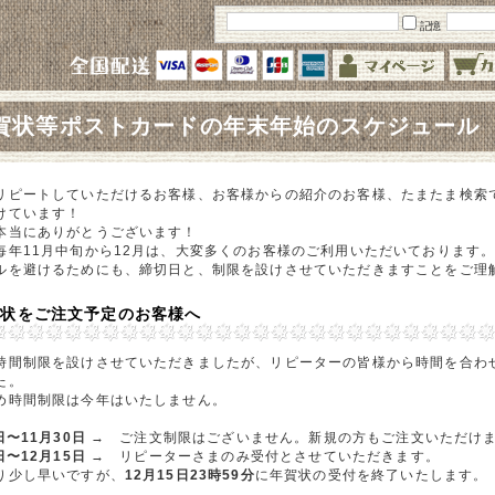
記憶
賀状等ポストカードの年末年始のスケジュール
リピートしていただけるお客様、お客様からの紹介のお客様、たまたま検索
けています！
本当にありがとうございます！
毎年11月中旬から12月は、大変多くのお客様のご利用いただいております
ルを避けるためにも、締切日と、制限を設けさせていただきますことをご理
賀状をご注文予定のお客様へ
時間制限を設けさせていただきましたが、リピーターの皆様から時間を合わ
た。
め時間制限は今年はいたしません。
日〜11月30日
→ ご注文制限はございません。新規の方もご注文いただけ
日〜12月15日
→ リピーターさまのみ受付とさせていただきます。
り少し早いですが、
12月15日23時59分
に年賀状の受付を終了いたします。