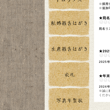
※
採用
※
追加
★宛
宛名リ
★20
2025
★年
2024
※誠に
くださ