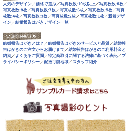
人気のデザイン
／
価格で選ぶ
／
写真枚数:10枚以上
／
写真枚数:9枚
／
写真枚数:8枚
／
写真枚数:7枚
／
写真枚数:6枚
／
写真枚数:5枚
／
写真
枚数:4枚
／
写真枚数:3枚
／
写真枚数:2枚
／
写真枚数:1枚
／
新着デザ
イン
／
結婚報告はがきデザイン一覧
結婚報告はがきとは？
／
結婚報告はがきのサービスと品質
／
結婚報
告はがきのご注文からお届けまで
／
結婚報告はがきのご利用料金と
納期
／
よくあるご質問
／
特定商取引に関する法律に基づく表記
／
プ
ライバシーポリシー
／
配送可能地域
／
スタッフ紹介