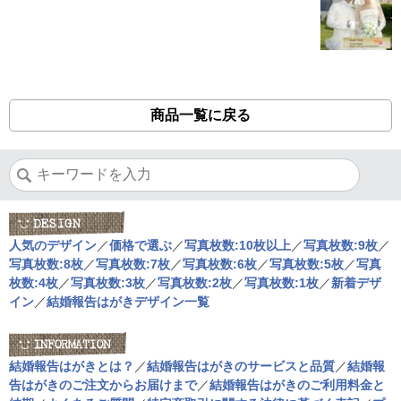
商品一覧に戻る
人気のデザイン
／
価格で選ぶ
／
写真枚数:10枚以上
／
写真枚数:9枚
／
写真枚数:8枚
／
写真枚数:7枚
／
写真枚数:6枚
／
写真枚数:5枚
／
写真
枚数:4枚
／
写真枚数:3枚
／
写真枚数:2枚
／
写真枚数:1枚
／
新着デザ
イン
／
結婚報告はがきデザイン一覧
結婚報告はがきとは？
／
結婚報告はがきのサービスと品質
／
結婚報
告はがきのご注文からお届けまで
／
結婚報告はがきのご利用料金と