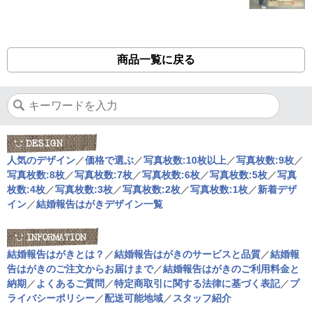
商品一覧に戻る
人気のデザイン
／
価格で選ぶ
／
写真枚数:10枚以上
／
写真枚数:9枚
／
写真枚数:8枚
／
写真枚数:7枚
／
写真枚数:6枚
／
写真枚数:5枚
／
写真
枚数:4枚
／
写真枚数:3枚
／
写真枚数:2枚
／
写真枚数:1枚
／
新着デザ
イン
／
結婚報告はがきデザイン一覧
結婚報告はがきとは？
／
結婚報告はがきのサービスと品質
／
結婚報
告はがきのご注文からお届けまで
／
結婚報告はがきのご利用料金と
納期
／
よくあるご質問
／
特定商取引に関する法律に基づく表記
／
プ
ライバシーポリシー
／
配送可能地域
／
スタッフ紹介