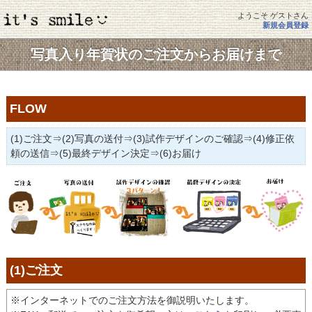
ようこそ ゲストさん
新規会員登録
写真入り年賀状のご注文からお届けまで
FLOW
(1)ご注文⇒(2)写真の送付⇒(3)試作デザインのご確認⇒(4)修正依
頼の送信⇒(5)最終デザイン決定⇒(6)お届け
(1)ご注文
※インターネットでのご注文方法を御説明いたします。