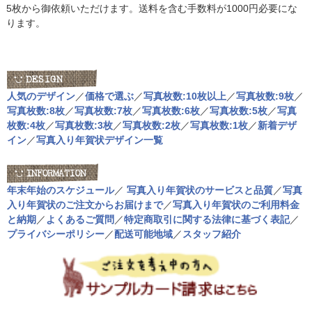
5枚から御依頼いただけます。送料を含む手数料が1000円必要にな
ります。
人気のデザイン
／
価格で選ぶ
／
写真枚数:10枚以上
／
写真枚数:9枚
／
写真枚数:8枚
／
写真枚数:7枚
／
写真枚数:6枚
／
写真枚数:5枚
／
写真
枚数:4枚
／
写真枚数:3枚
／
写真枚数:2枚
／
写真枚数:1枚
／
新着デザ
イン
／
写真入り年賀状デザイン一覧
年末年始のスケジュール
／
写真入り年賀状のサービスと品質
／
写真
入り年賀状のご注文からお届けまで
／
写真入り年賀状のご利用料金
と納期
／
よくあるご質問
／
特定商取引に関する法律に基づく表記
／
プライバシーポリシー
／
配送可能地域
／
スタッフ紹介