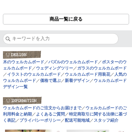
商品一覧に戻る
木のウェルカムボード
／
パズルのウェルカムボード
／
ポスターのウ
ェルカムボード
／
ウェディングツリー
／
ガラスのウェルカムボード
／
イラストのウェルカムボード
／
ウェルカムボード用装花
／
人気の
ウェルカムボード
／
価格で選ぶ
／
新着デザイン
／
ウェルカムボード
デザイン一覧
ウェルカムボードのご注文からお届けまで
／
ウェルカムボードのご
利用料金と納期
／
よくあるご質問
／
特定商取引に関する法律に基づ
く表記
／
プライバシーポリシー
／
配送可能地域
／
スタッフ紹介